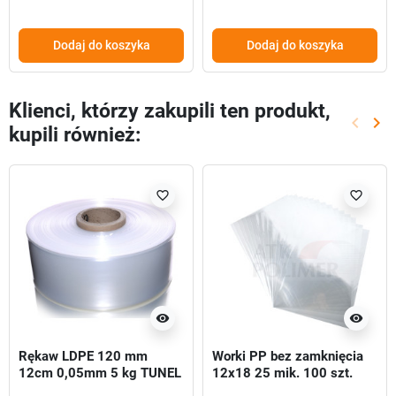
Dodaj do koszyka
Dodaj do koszyka
Klienci, którzy zakupili ten produkt,
keyboard_arrow_left
keyboard_arrow_right
kupili również:
Poprze
Nas
favorite_border
favorite_border
visibility
visibility
Rękaw LDPE 120 mm
Worki PP bez zamknięcia
12cm 0,05mm 5 kg TUNEL
12x18 25 mik. 100 szt.
FOLIOWY