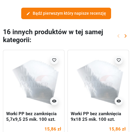
Bądź pierwszym który napisze recenzję
edit
16 innych produktów w tej samej
keyboard_arrow_left
keyboard_arrow_right
kategorii:
Poprze
Nas
favorite_border
favorite_border
visibility
visibility
Worki PP bez zamknięcia
Worki PP bez zamknięcia
5,7x9,5 25 mik. 100 szt.
9x18 25 mik. 100 szt.
15,86 zł
15,86 zł