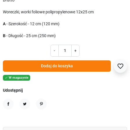
Brutto
Woreczki, worki foliowe polipropylenowe 12x25 cm
A
- Szerokość - 12 cm (120 mm)
B
- Długość - 25 cm (250 mm)
-
+
favorite_border
Dodaj do koszyka
W magazynie

Udostępnij
Udostępnij
Tweetuj
Pinterest