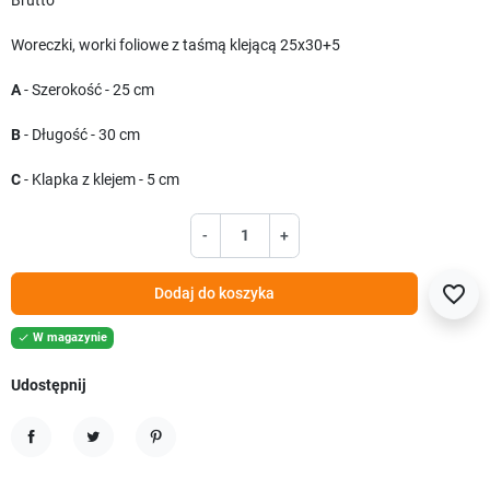
Brutto
Woreczki, worki foliowe z taśmą klejącą 25x30+5
A
- Szerokość - 25 cm
B
- Długość - 30 cm
C
- Klapka z klejem - 5 cm
-
+
favorite_border
Dodaj do koszyka
W magazynie

Udostępnij
Udostępnij
Tweetuj
Pinterest