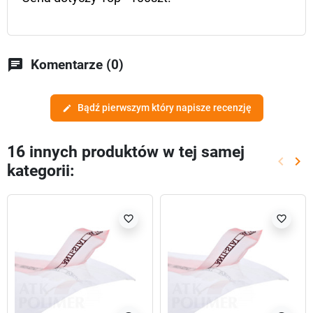
chat
Komentarze (0)
Bądź pierwszym który napisze recenzję
edit
16 innych produktów w tej samej
keyboard_arrow_left
keyboard_arrow_right
kategorii:
Poprze
Nas
favorite_border
favorite_border