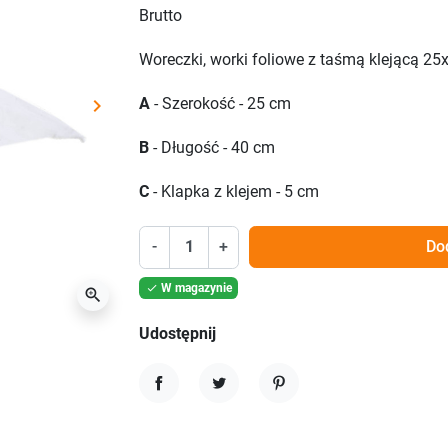
Brutto
Woreczki, worki foliowe z taśmą klejącą 2
keyboard_arrow_right
A
- Szerokość - 25 cm
Następny
B
- Długość - 40 cm
C
- Klapka z klejem - 5 cm
-
+
Do
W magazynie

zoom_in
Udostępnij
Udostępnij
Tweetuj
Pinterest