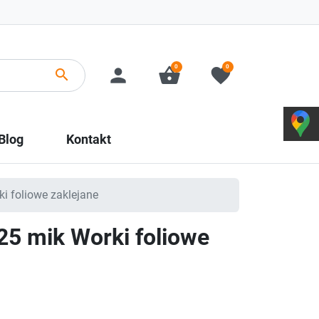
0
0
person
shopping_basket
favorite
search
Blog
Kontakt
i foliowe zaklejane
25 mik Worki foliowe