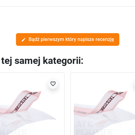
Bądź pierwszym który napisze recenzję
edit
ej samej kategorii:
favorite_border