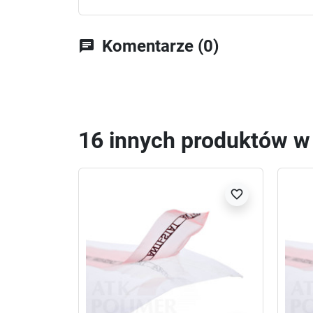
Komentarze (0)
chat
16 innych produktów w t
favorite_border