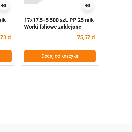
visibility
visibility
mik
17x17,5+5 500 szt. PP 25 mik
15x25+5 1
Worki foliowe zaklejane
Worki fol
,73 zł
75,57 zł
Dodaj do koszyka
Do