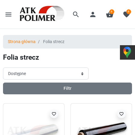
0
0
menu
search
person
shopping_basket
favorite
Strona główna
Folia strecz
Folia strecz
Filtr
favorite_border
favorite_border