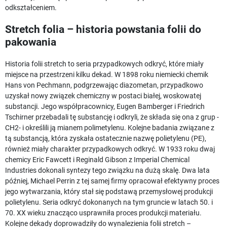
odkształceniem.
Stretch folia – historia powstania folii do
pakowania
Historia folii stretch to seria przypadkowych odkryć, które miały
miejsce na przestrzeni kilku dekad. W 1898 roku niemiecki chemik
Hans von Pechmann, podgrzewając diazometan, przypadkowo
uzyskał nowy związek chemiczny w postaci białej, woskowatej
substancji. Jego współpracownicy, Eugen Bamberger i Friedrich
Tschirner przebadali tę substancję i odkryli, że składa się ona z grup -
CH2- i określili ją mianem polimetylenu. Kolejne badania związane z
tą substancją, która zyskała ostatecznie nazwę polietylenu (PE),
również miały charakter przypadkowych odkryć. W 1933 roku dwaj
chemicy Eric Fawcett i Reginald Gibson z Imperial Chemical
Industries dokonali syntezy tego związku na dużą skalę. Dwa lata
później, Michael Perrin z tej samej firmy opracował efektywny proces
jego wytwarzania, który stał się podstawą przemysłowej produkcji
polietylenu. Seria odkryć dokonanych na tym gruncie w latach 50. i
70. XX wieku znacząco usprawniła proces produkcji materiału.
Kolejne dekady doprowadziły do wynalezienia folii stretch –