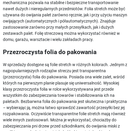
mechaniczna pozwala na stabilne i bezpieczne transportowanie
nawet dużych i nieregularnych przedmiotów. Folia stretch może być
używana do owijania palet zarówno ręcznie, jak i przy użyciu maszyn
owijających (automatycznych i półautomatycznych). Znajduje
zastosowanie zarówno przy małych przesyłkach, jak i dużych
zestawach palet. Folię streczową można wykorzystać również w
domu, garażu, warsztacie i wielu zakładach pracy.
Przezroczysta folia do pakowania
W sprzedaży dostępne są folie stretch w różnych kolorach. Jednym z
najpopularniejszych rodzajów streczu jest transparentna
(przezroczysta) folia do pakowania. Posiada ona wiele zalet, wśród
których na pierwszym planie plasuje się uniwersalność. Wysokiej
klasy przezroczysta folia w rolce wykorzystywana jest przede
wszystkim do zabezpieczania towarów i stabilizowania ich na
paletach. Bezbarwna folia do pakowania jest skuteczna i praktyczna
– wybierając ją, można łatwo sprawdzić zawartość przesyłki bez jej
rozpakowania. Oczywiście transparentne folie stretch mają również
wiele innych zastosowań. Można je wykorzystać, chociażby do
zabezpieczania pni drzew przed szkodnikami, do owijania miski z