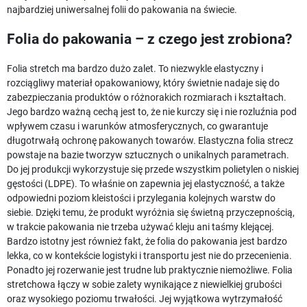
najbardziej uniwersalnej folii do pakowania na świecie.
Folia do pakowania – z czego jest zrobiona?
Folia stretch ma bardzo dużo zalet. To niezwykle elastyczny i
rozciągliwy materiał opakowaniowy, który świetnie nadaje się do
zabezpieczania produktów o różnorakich rozmiarach i kształtach.
Jego bardzo ważną cechą jest to, że nie kurczy się i nie rozluźnia pod
wpływem czasu i warunków atmosferycznych, co gwarantuje
długotrwałą ochronę pakowanych towarów. Elastyczna folia strecz
powstaje na bazie tworzyw sztucznych o unikalnych parametrach.
Do jej produkcji wykorzystuje się przede wszystkim polietylen o niskiej
gęstości (LDPE). To właśnie on zapewnia jej elastyczność, a także
odpowiedni poziom kleistości i przylegania kolejnych warstw do
siebie. Dzięki temu, że produkt wyróżnia się świetną przyczepnością,
w trakcie pakowania nie trzeba używać kleju ani taśmy klejącej.
Bardzo istotny jest również fakt, że folia do pakowania jest bardzo
lekka, co w kontekście logistyki i transportu jest nie do przecenienia.
Ponadto jej rozerwanie jest trudne lub praktycznie niemożliwe. Folia
stretchowa łączy w sobie zalety wynikające z niewielkiej grubości
oraz wysokiego poziomu trwałości. Jej wyjątkowa wytrzymałość