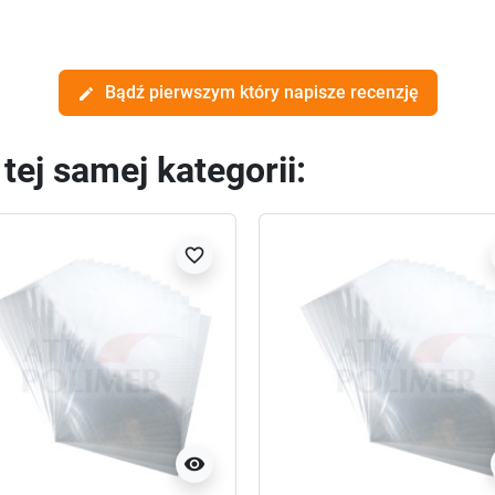
Bądź pierwszym który napisze recenzję
edit
ej samej kategorii:
favorite_border
visibility