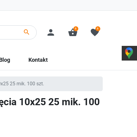
0
0
person
shopping_basket
favorite
search
Blog
Kontakt
x25 25 mik. 100 szt.
ęcia 10x25 25 mik. 100