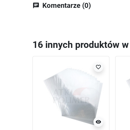
Komentarze (0)
chat
16 innych produktów w t
favorite_border
visibility