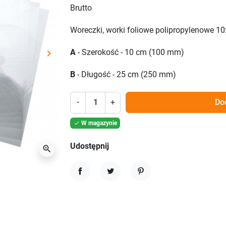
Brutto
Woreczki, worki foliowe polipropylenowe 1
keyboard_arrow_right
A
- Szerokość - 10 cm (100 mm)
Następny
B
- Długość - 25 cm (250 mm)
-
+
Do
W magazynie

Udostępnij
zoom_in
Udostępnij
Tweetuj
Pinterest