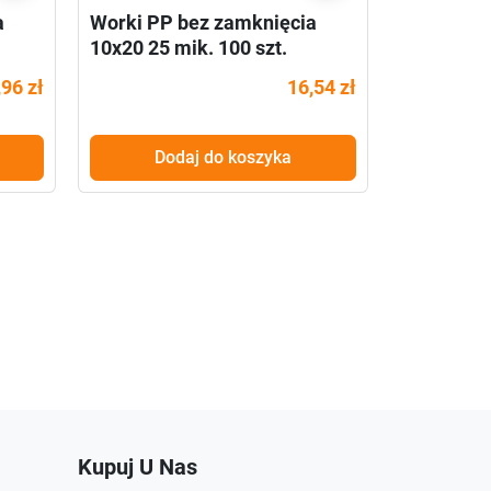
a
Worki PP bez zamknięcia
Worki PP 
10x20 25 mik. 100 szt.
17x25 25 
,96 zł
16,54 zł
Dodaj do koszyka
Do
Kupuj U Nas