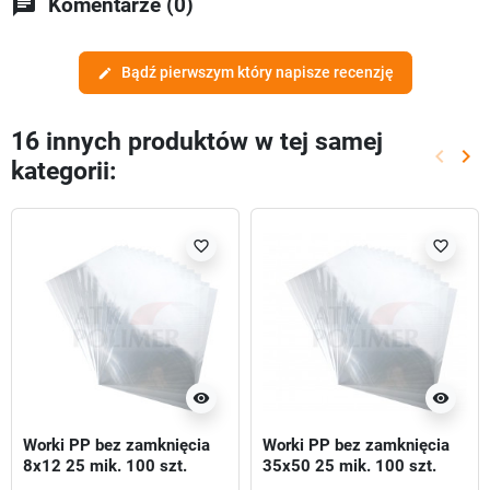
chat
Komentarze (0)
Bądź pierwszym który napisze recenzję
edit
16 innych produktów w tej samej
keyboard_arrow_left
keyboard_arrow_right
kategorii:
Poprze
Nas
favorite_border
favorite_border
visibility
visibility
Worki PP bez zamknięcia
Worki PP bez zamknięcia
8x12 25 mik. 100 szt.
35x50 25 mik. 100 szt.