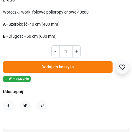
Brutto
Woreczki, worki foliowe polipropylenowe 40x60
A
- Szerokość -40 cm (400 mm)
B
- Długość - 60 cm (600 mm)
-
+
favorite_border
Dodaj do koszyka
W magazynie

Udostępnij
Udostępnij
Tweetuj
Pinterest