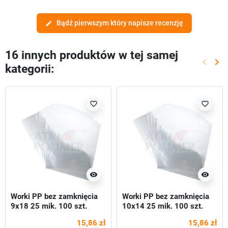
Bądź pierwszym który napisze recenzję
edit
16 innych produktów w tej samej
keyboard_arrow_left
keyboard_arrow_right
kategorii:
Poprze
Nas
favorite_border
favorite_border
visibility
visibility
Worki PP bez zamknięcia
Worki PP bez zamknięcia
9x18 25 mik. 100 szt.
10x14 25 mik. 100 szt.
15,86 zł
15,86 zł