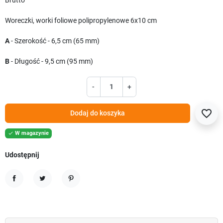
Brutto
Woreczki, worki foliowe polipropylenowe 6x10 cm
A
- Szerokość - 6,5 cm (65 mm)
B
- Długość - 9,5 cm (95 mm)
-
+
favorite_border
Dodaj do koszyka
W magazynie

Udostępnij
Udostępnij
Tweetuj
Pinterest